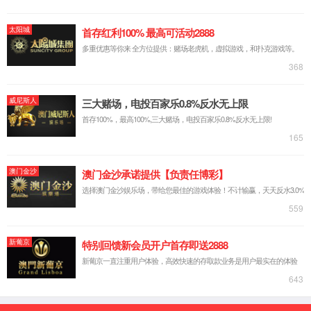
关于365(vip)英
|
使用条款
|
网站地图
|
联系我们
国上市官网
服务热线
800-810-0197 / 400-819-0576
版权所有 ©2018 365(vip)英国上市公司-官方网站 京ICP备
05032722号
京公网安备 11010802027106号
（京)网药械信息备字(2025)第
00084 号
点击扫描二维码
关注365(vip)英国上市官网