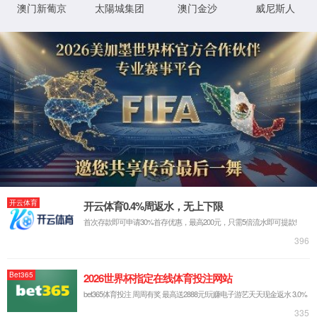
深耕规范诊疗，赋能检验临床——2026血栓与止血项目规范化检测及临床应用培训效果复盘会（邯郸站）圆满落幕
365(vip)英国上市官网GW9000凝血检测流水线——八大核心功能优势，重新定义凝血检测效率
新闻年份：
首页
上一页
1
下一页
末页
共1页 页次:1/1
跳转至
合作伙伴