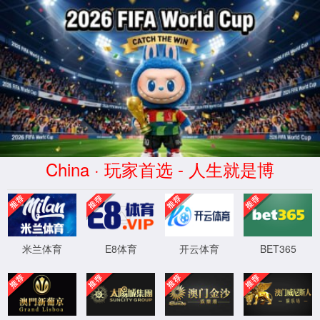
365(vip)英国上市公司-官方网站
English
新闻
行业动态