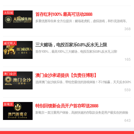
服务热线
800-810-0197 / 400-819-0576
版权所有 ©2018 365(vip)英国上市公司-官方网站 京ICP备
05032722号
京公网安备 11010802027106号
（京)网药械信息备字(2025)第
00084 号
点击扫描二维码
关注365(vip)英国上市官网