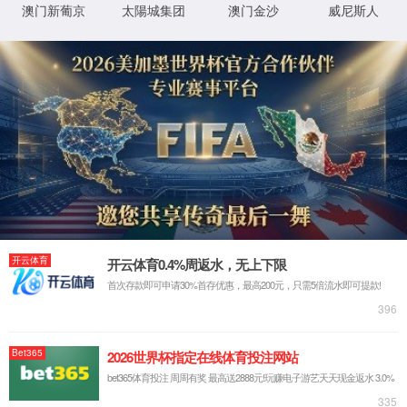
官网GW9000凝血检测流水线——八大核心功能优势，重新定义凝血检测效率
新品发布！MDC3600凝血分析仪重磅来袭！
新闻年份：
首页
上一页
1
下一页
末页
共1页 页次:1/1
跳转至
合作伙伴